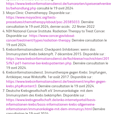
https://www.krebsinformationsdienst.de/tumorarten/speiseroehrenkre
bs/behandlung.php
consulté le 19 avril 2024
Mayo Clinic: Chemotherapy. Disponible sur :
https://www.mayoclinic.org/tests-
procedures/chemotherapy/about/pac-20385033
. Dernière
consultation le 19 avril 2024, dernier accès : 22 février 2022
NIH National Cancer Institute. Radiation Therapy to Treat Cancer.
Disponible sur :
https://www.cancer.gov/about-
cancer/treatment/types/radiation-therapy
. Dernière consultation le
19 avril 2024.
Krebsinformationsdienst. Checkpoint-Inhibitoren: wenn das
Immunsystem Krebs bekämpft. 7 décembre 2015. Disponible sur :
https://www.krebsinformationsdienst.de/fachkreise/nachrichten/201
5/fk7-pd1-hemmer-bei-krebspatienten.php
. Dernière consultation le
19 avril 2024.
Krebsinformationsdienst. Immuntherapie gegen Krebs: Impfungen,
Antikörper, neue Wirkstoffe. 1er août 2017. Disponible sur :
https://www.krebsinformationsdienst.de/treatment/impfen-gegen-
krebs.php#content3
. Dernière consultation le 19 avril 2024.
Deutsche Krebsgesellschaft e.V. Immunonkologie: mit dem
Immunsystem des Krebs bekämpfen. Disponible sur :
https://www.krebsgesellschaft.de/onko-internetportal/basis-
informationen-krebs/basis-informationen-krebs-allgemeine-
informationen/immunonkologie-mit-dem-immunsys.html
Dernière
consultation le 19 avril 2024.