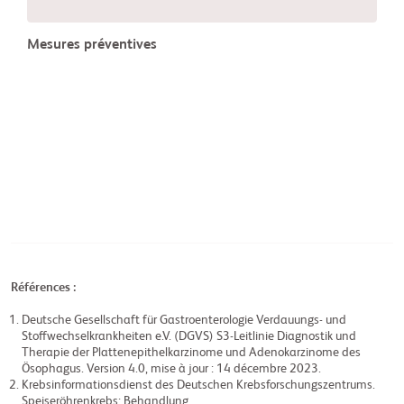
Mesures préventives
Références :
Deutsche Gesellschaft für Gastroenterologie Verdauungs- und
Stoffwechselkrankheiten e.V. (DGVS) S3-Leitlinie Diagnostik und
Therapie der Plattenepithelkarzinome und Adenokarzinome des
Ösophagus. Version 4.0, mise à jour : 14 décembre 2023.
Krebsinformationsdienst des Deutschen Krebsforschungszentrums.
Speiseröhrenkrebs: Behandlung.