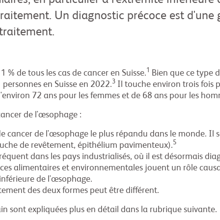
laires, en particulier à l'extrémité inférieur
le traitement. Un diagnostic précoce est d'u
 traitement.
1
1 % de tous les cas de cancer en Suisse.
Bien que ce type d
3
 personnes en Suisse en 2022.
Il touche environ trois foi
'environ 72 ans pour les femmes et de 68 ans pour les hom
cancer de l'œsophage :
e cancer de l'œsophage le plus répandu dans le monde. Il se
5
che de revêtement, épithélium pavimenteux).
équent dans les pays industrialisés, où il est désormais dia
es alimentaires et environnementales jouent un rôle causa
 inférieure de l'œsophage.
aitement des deux formes peut être différent.
in sont expliquées plus en détail dans la rubrique suivante.