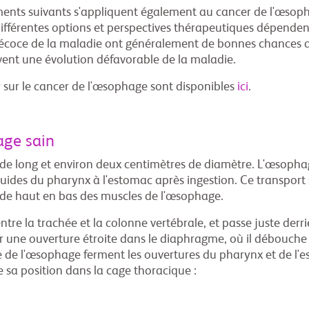
ents suivants s'appliquent également au cancer de l'œsophag
 différentes options et perspectives thérapeutiques dépende
précoce de la maladie ont généralement de bonnes chances
uvent une évolution défavorable de la maladie.
r sur le cancer de l'œsophage sont disponibles
ici
.
age sain
 long et environ deux centimètres de diamètre. L'œsophage 
liquides du pharynx à l'estomac après ingestion. Ce transpor
te de haut en bas des muscles de l'œsophage.
tre la trachée et la colonne vertébrale, et passe juste derr
 une ouverture étroite dans le diaphragme, où il débouche
re de l'œsophage ferment les ouvertures du pharynx et de l'e
e sa position dans la cage thoracique :