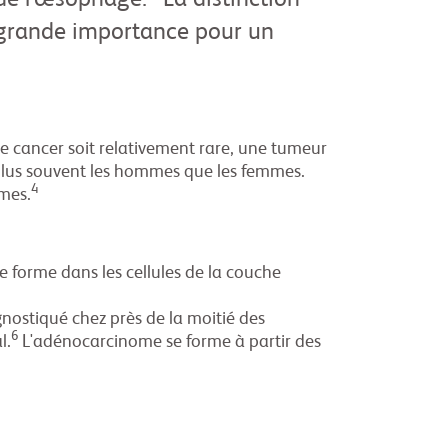
e de l'œsophage.
La distinction
ne grande importance pour un
e cancer soit relativement rare, une tumeur
s plus souvent les hommes que les femmes.
4
mes.
 forme dans les cellules de la couche
gnostiqué chez près de la moitié des
6
l.
L'adénocarcinome se forme à partir des